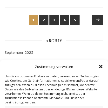
1
2
3
4
5
ARCHIV
September 2025
August 2025
Zustimmung verwalten
April 2025
Um dir ein optimales Erlebnis zu bieten, verwenden wir Technologien
wie Cookies, um Geräteinformationen zu speichern und/oder darauf
zuzugreifen. Wenn du diesen Technologien zustimmst, können wir
September 2024
Daten wie das Surfverhalten oder eindeutige IDs auf dieser Website
verarbeiten. Wenn du deine Zustimmung nicht erteilst oder
August 2024
zurückziehst, können bestimmte Merkmale und Funktionen
beeinträchtigt werden.
Juni 2024