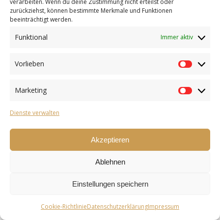
verarbeiten. Wenn du deine Zustimmung nicht erteilst oder
zurückziehst, können bestimmte Merkmale und Funktionen
2026 SOOKI ©.
beeinträchtigt werden.
Datenschutzerklärung
Impressum
Cookie-Richtlinie (EU)
Funktional
Immer aktiv
Vorlieben
Vorlieb
Marketing
Marketi
Dienste verwalten
Akzeptieren
Ablehnen
Einstellungen speichern
Cookie-Richtlinie
Datenschutzerklärung
Impressum