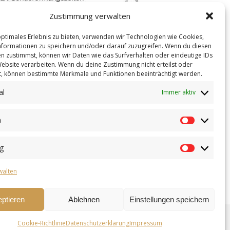
Zustimmung verwalten
optimales Erlebnis zu bieten, verwenden wir Technologien wie Cookies,
formationen zu speichern und/oder darauf zuzugreifen. Wenn du diesen
n zustimmst, können wir Daten wie das Surfverhalten oder eindeutige IDs
Website verarbeiten. Wenn du deine Zustimmung nicht erteilst oder
t, können bestimmte Merkmale und Funktionen beeinträchtigt werden.
al
Immer aktiv
n
Vorlieben
g
Marketin
walten
ptieren
Ablehnen
Einstellungen speichern
g
Impressum
Cookie-Richtlinie
Cookie-Richtlinie (EU)
Datenschutzerklärung
2026 SOOKI ©.
Impressum